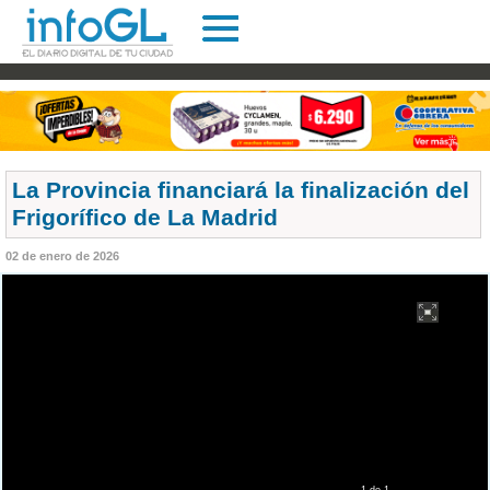
La Provincia financiará la finalización del
Frigorífico de La Madrid
02 de enero de 2026