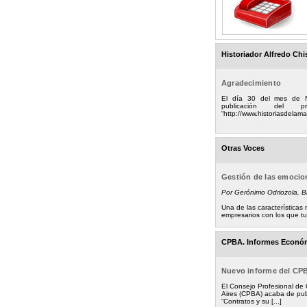
Historiador Alfredo Chi
Agradecimiento
El día 30 del mes de 
publicación del
“http://www.historiasdelamad
Otras Voces
Gestión de las emoci
Por Gerónimo Odriozola, 
Una de las característica
empresarios con los que tuv
CPBA. Informes Econó
Nuevo informe del CP
El Consejo Profesional de
Aires (CPBA) acaba de pub
“Contratos y su [...]