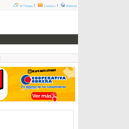
|
|
El Tiempo
Contacto
Webmail