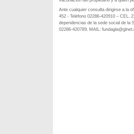
vacunación del propietario y a quien p
Ante cualquier consulta dirigirse a l
452 - Teléfono 02286-420910 – CEL. 2
dependencias de la sede social de la 
02286-420789. MAIL: fundagla@glnet