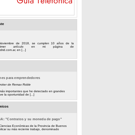
ste
Noviembre de 2018, se cumplen 10 años de la
 primer artículo en mi página de
rid.com.ar, en [...]
ones para emprendedores
Broker de Remax Roble
s más importantes que he detectado en grandes
e la oportunidad de [...]
micos
BA: "Contratos y su moneda de pago"
 Ciencias Económicas de la Provincia de Buenos
licar su más reciente trabajo, denominado