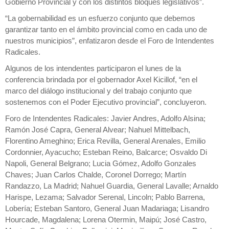
Gobierno Provincial y con los distintos bloques legislativos”.
“La gobernabilidad es un esfuerzo conjunto que debemos
garantizar tanto en el ámbito provincial como en cada uno de
nuestros municipios”, enfatizaron desde el Foro de Intendentes
Radicales.
Algunos de los intendentes participaron el lunes de la
conferencia brindada por el gobernador Axel Kicillof, “en el
marco del diálogo institucional y del trabajo conjunto que
sostenemos con el Poder Ejecutivo provincial”, concluyeron.
Foro de Intendentes Radicales: Javier Andres, Adolfo Alsina;
Ramón José Capra, General Alvear; Nahuel Mittelbach,
Florentino Ameghino; Erica Revilla, General Arenales, Emilio
Cordonnier, Ayacucho; Esteban Reino, Balcarce; Osvaldo Di
Napoli, General Belgrano; Lucia Gómez, Adolfo Gonzales
Chaves; Juan Carlos Chalde, Coronel Dorrego; Martín
Randazzo, La Madrid; Nahuel Guardia, General Lavalle; Arnaldo
Harispe, Lezama; Salvador Serenal, Lincoln; Pablo Barrena,
Lobería; Esteban Santoro, General Juan Madariaga; Lisandro
Hourcade, Magdalena; Lorena Otermin, Maipú; José Castro,