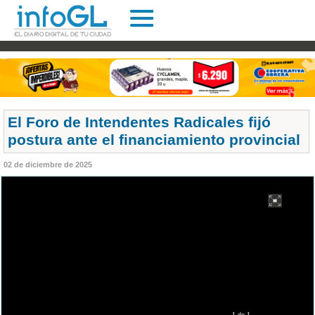
El Foro de Intendentes Radicales fijó
postura ante el financiamiento provincial
02 de diciembre de 2025