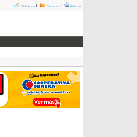
|
|
El Tiempo
Contacto
Webmail