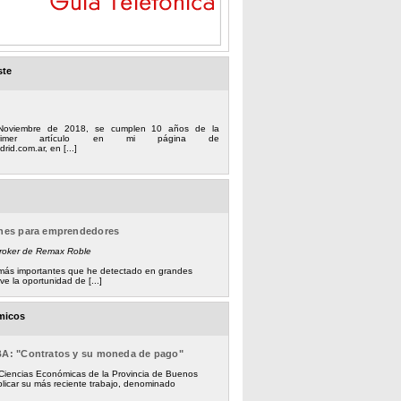
ste
Noviembre de 2018, se cumplen 10 años de la
 primer artículo en mi página de
rid.com.ar, en [...]
ones para emprendedores
Broker de Remax Roble
s más importantes que he detectado en grandes
e la oportunidad de [...]
micos
BA: "Contratos y su moneda de pago"
 Ciencias Económicas de la Provincia de Buenos
licar su más reciente trabajo, denominado