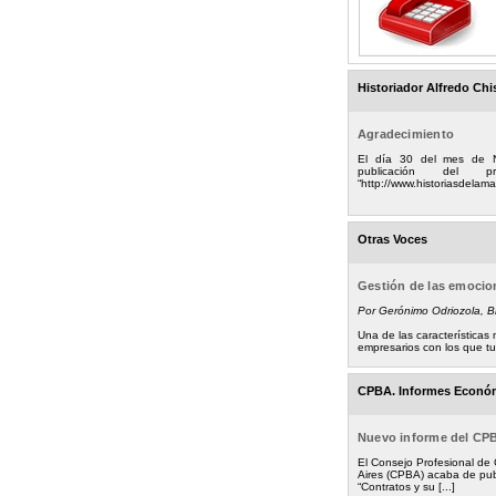
Historiador Alfredo Chi
Agradecimiento
El día 30 del mes de 
publicación del
“http://www.historiasdelamad
Otras Voces
Gestión de las emoci
Por Gerónimo Odriozola, 
Una de las característica
empresarios con los que tuv
CPBA. Informes Econó
Nuevo informe del CP
El Consejo Profesional de
Aires (CPBA) acaba de pub
“Contratos y su [...]