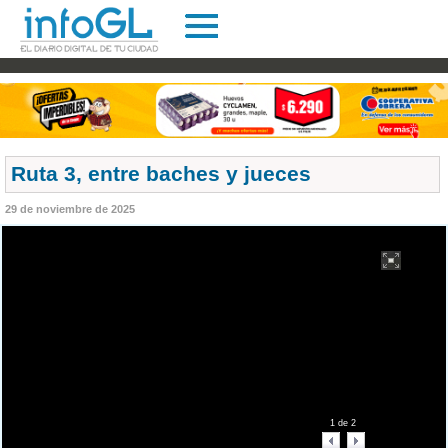
Ruta 3, entre baches y jueces
29 de noviembre de 2025
1
de
2