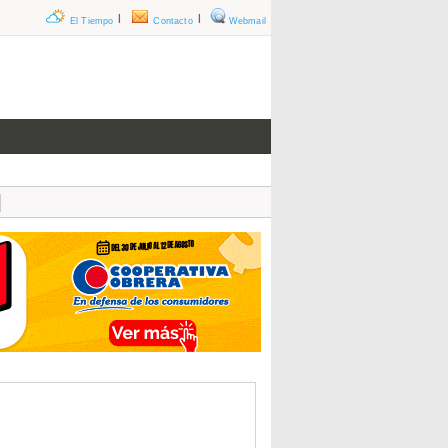
|
|
El Tiempo
Contacto
Webmail