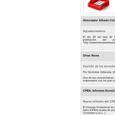
Historiador Alfredo Chi
Agradecimiento
El día 30 del mes de 
publicación del
“http://www.historiasdelamad
Otras Voces
Gestión de las emoci
Por Gerónimo Odriozola, 
Una de las característica
empresarios con los que tuv
CPBA. Informes Econó
Nuevo informe del CP
El Consejo Profesional de
Aires (CPBA) acaba de pub
“Contratos y su [...]