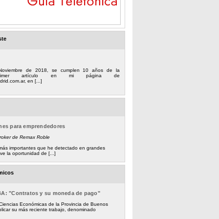
ste
Noviembre de 2018, se cumplen 10 años de la
 primer artículo en mi página de
rid.com.ar, en [...]
ones para emprendedores
Broker de Remax Roble
s más importantes que he detectado en grandes
e la oportunidad de [...]
micos
BA: "Contratos y su moneda de pago"
 Ciencias Económicas de la Provincia de Buenos
licar su más reciente trabajo, denominado