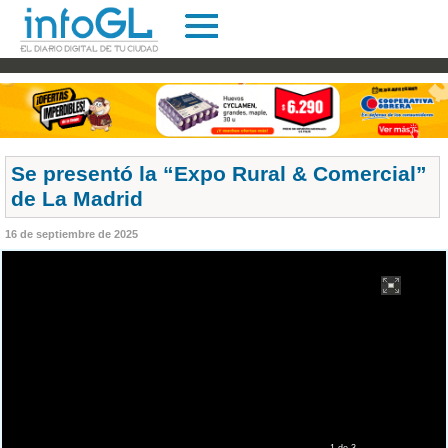
Se presentó la “Expo Rural & Comercial”
de La Madrid
16 de septiembre de 2025