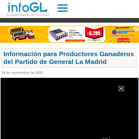
Información para Productores Ganaderos
del Partido de General La Madrid
14 de septiembre de 2025