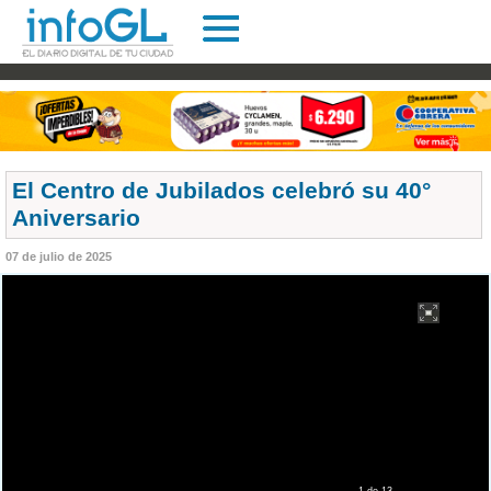
El Centro de Jubilados celebró su 40°
Aniversario
07 de julio de 2025