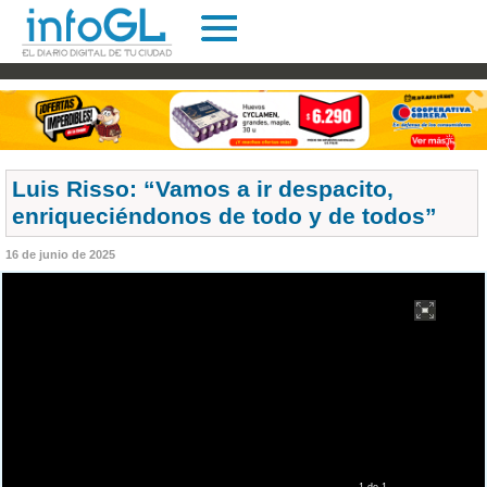
Luis Risso: “Vamos a ir despacito,
enriqueciéndonos de todo y de todos”
16 de junio de 2025