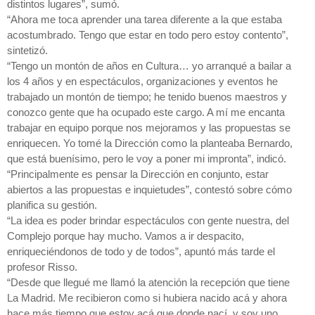
distintos lugares”, sumó.
“Ahora me toca aprender una tarea diferente a la que estaba
acostumbrado. Tengo que estar en todo pero estoy contento”,
sintetizó.
“Tengo un montón de años en Cultura… yo arranqué a bailar a
los 4 años y en espectáculos, organizaciones y eventos he
trabajado un montón de tiempo; he tenido buenos maestros y
conozco gente que ha ocupado este cargo. A mí me encanta
trabajar en equipo porque nos mejoramos y las propuestas se
enriquecen. Yo tomé la Dirección como la planteaba Bernardo,
que está buenísimo, pero le voy a poner mi impronta”, indicó.
“Principalmente es pensar la Dirección en conjunto, estar
abiertos a las propuestas e inquietudes”, contestó sobre cómo
planifica su gestión.
“La idea es poder brindar espectáculos con gente nuestra, del
Complejo porque hay mucho. Vamos a ir despacito,
enriqueciéndonos de todo y de todos”, apuntó más tarde el
profesor Risso.
“Desde que llegué me llamó la atención la recepción que tiene
La Madrid. Me recibieron como si hubiera nacido acá y ahora
hace más tiempo que estoy acá que donde nací, y soy uno