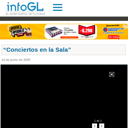
“Conciertos en la Sala”
14 de junio de 2025
1
de
1