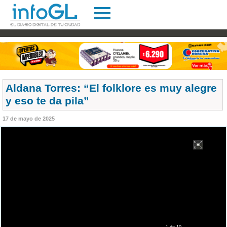
Aldana Torres: “El folklore es muy alegre
y eso te da pila”
17 de mayo de 2025