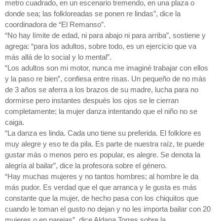
metro cuadrado, en un escenario tremendo, en una plaza o
donde sea; las folkloreadas se ponen re lindas”, dice la
coordinadora de “El Remanso”.
“No hay límite de edad, ni para abajo ni para arriba”, sostiene y
agrega: “para los adultos, sobre todo, es un ejercicio que va
más allá de lo social y lo mental”.
“Los adultos son mi motor, nunca me imaginé trabajar con ellos
y la paso re bien”, confiesa entre risas. Un pequeño de no más
de 3 años se aferra a los brazos de su madre, lucha para no
dormirse pero instantes después los ojos se le cierran
completamente; la mujer danza intentando que el niño no se
caiga.
“La danza es linda. Cada uno tiene su preferida. El folklore es
muy alegre y eso te da pila. Es parte de nuestra raíz, te puede
gustar más o menos pero es popular, es alegre. Se denota la
alegría al bailar”, dice la profesora sobre el género.
“Hay muchas mujeres y no tantos hombres; al hombre le da
más pudor. Es verdad que el que arranca y le gusta es más
constante que la mujer, de hecho pasa con los chiquitos que
cuando le toman el gusto no dejan y no les importa bailar con 20
mujeres o en parejas”, dice Aldana Torres sobre la