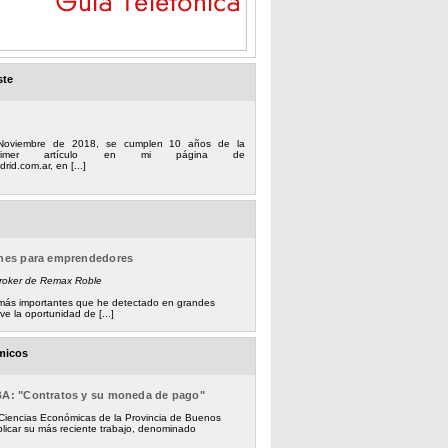
ste
Noviembre de 2018, se cumplen 10 años de la
 primer artículo en mi página de
rid.com.ar, en [...]
ones para emprendedores
Broker de Remax Roble
s más importantes que he detectado en grandes
e la oportunidad de [...]
micos
BA: "Contratos y su moneda de pago"
 Ciencias Económicas de la Provincia de Buenos
licar su más reciente trabajo, denominado