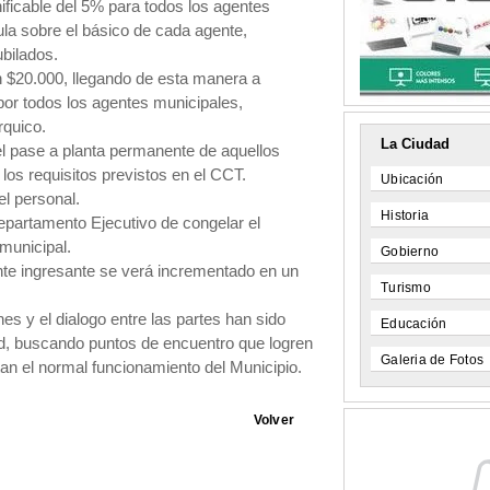
ficable del 5% para todos los agentes
ula sobre el básico de cada agente,
ubilados.
 $20.000, llegando de esta manera a
por todos los agentes municipales,
rquico.
La Ciudad
l pase a planta permanente de aquellos
os requisitos previstos en el CCT.
Ubicación
el personal.
Historia
epartamento Ejecutivo de congelar el
municipal.
Gobierno
nte ingresante se verá incrementado en un
Turismo
es y el dialogo entre las partes han sido
Educación
ad, buscando puntos de encuentro que logren
Galeria de Fotos
an el normal funcionamiento del Municipio.
Volver