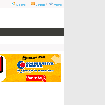
|
|
El Tiempo
Contacto
Webmail