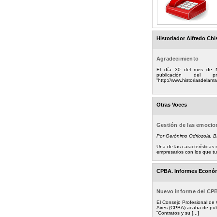
Historiador Alfredo Chi
Agradecimiento
El día 30 del mes de 
publicación del
“http://www.historiasdelamad
Otras Voces
Gestión de las emoci
Por Gerónimo Odriozola, 
Una de las característica
empresarios con los que tuv
CPBA. Informes Econó
Nuevo informe del CP
El Consejo Profesional de
Aires (CPBA) acaba de pub
“Contratos y su [...]