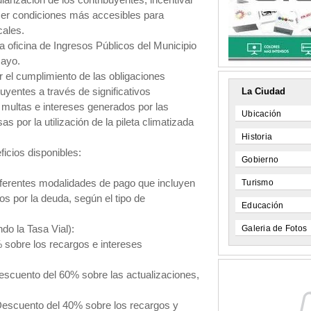
ularización de los contribuyentes, incentivar
ecer condiciones más accesibles para
cales.
 oficina de Ingresos Públicos del Municipio
mayo.
ar el cumplimiento de las obligaciones
La Ciudad
ibuyentes a través de significativos
 multas e intereses generados por las
Ubicación
s por la utilización de la pileta climatizada
Historia
ficios disponibles:
Gobierno
Turismo
iferentes modalidades de pago que incluyen
s por la deuda, según el tipo de
Educación
Galeria de Fotos
do la Tasa Vial):
 sobre los recargos e intereses
Descuento del 60% sobre las actualizaciones,
Descuento del 40% sobre los recargos y