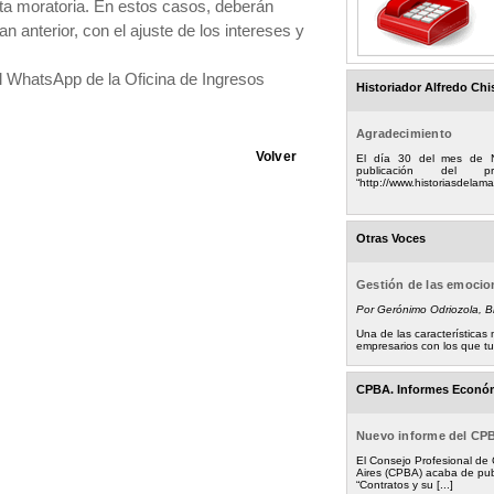
esta moratoria. En estos casos, deberán
n anterior, con el ajuste de los intereses y
l WhatsApp de la Oficina de Ingresos
Historiador Alfredo Chi
Agradecimiento
Volver
El día 30 del mes de 
publicación del
“http://www.historiasdelamad
Otras Voces
Gestión de las emoci
Por Gerónimo Odriozola, 
Una de las característica
empresarios con los que tuv
CPBA. Informes Econó
Nuevo informe del CP
El Consejo Profesional de
Aires (CPBA) acaba de pub
“Contratos y su [...]