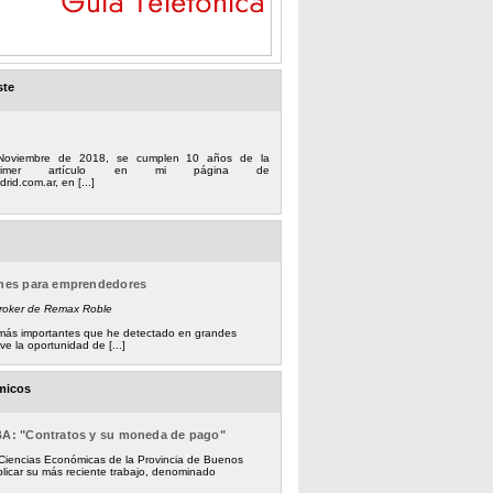
ste
Noviembre de 2018, se cumplen 10 años de la
 primer artículo en mi página de
rid.com.ar, en [...]
ones para emprendedores
Broker de Remax Roble
s más importantes que he detectado en grandes
e la oportunidad de [...]
micos
BA: "Contratos y su moneda de pago"
 Ciencias Económicas de la Provincia de Buenos
licar su más reciente trabajo, denominado