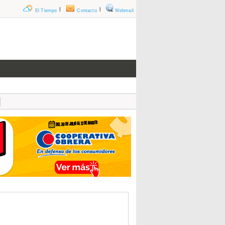
|
|
El Tiempo
Contacto
Webmail