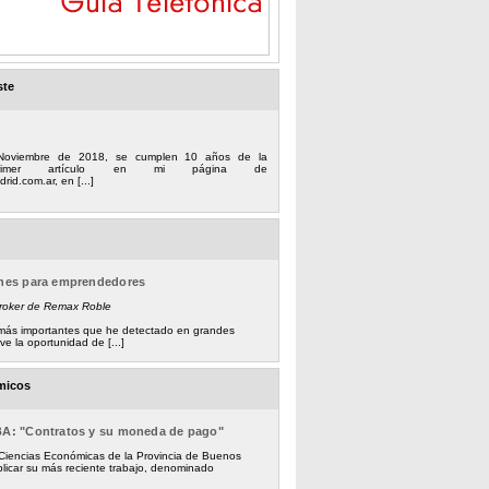
ste
Noviembre de 2018, se cumplen 10 años de la
 primer artículo en mi página de
rid.com.ar, en [...]
ones para emprendedores
Broker de Remax Roble
s más importantes que he detectado en grandes
e la oportunidad de [...]
micos
BA: "Contratos y su moneda de pago"
 Ciencias Económicas de la Provincia de Buenos
licar su más reciente trabajo, denominado