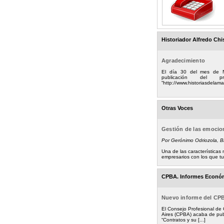
Historiador Alfredo Chi
Agradecimiento
El día 30 del mes de 
publicación del
“http://www.historiasdelamad
Otras Voces
Gestión de las emoci
Por Gerónimo Odriozola, 
Una de las característica
empresarios con los que tuv
CPBA. Informes Econó
Nuevo informe del CP
El Consejo Profesional de
Aires (CPBA) acaba de pub
“Contratos y su [...]