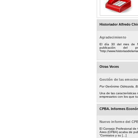
Historiador Alfredo Chi
Agradecimiento
El día 30 del mes de 
publicación del
“http://www.historiasdelamad
Otras Voces
Gestión de las emoci
Por Gerónimo Odriozola, 
Una de las característica
empresarios con los que tuv
CPBA. Informes Econó
Nuevo informe del CP
El Consejo Profesional de
Aires (CPBA) acaba de pub
“Contratos y su [...]