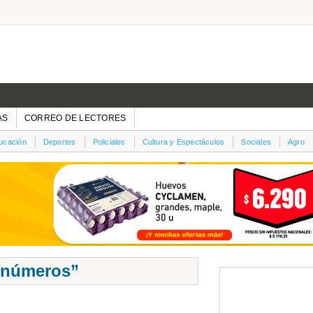
AS
CORREO DE LECTORES
ucación
Deportes
Policiales
Cultura y Espectáculos
Sociales
Agro
n números”