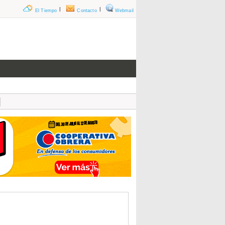
|
|
El Tiempo
Contacto
Webmail