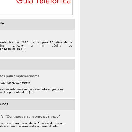
ste
Noviembre de 2018, se cumplen 10 años de la
 primer artículo en mi página de
rid.com.ar, en [...]
ones para emprendedores
Broker de Remax Roble
s más importantes que he detectado en grandes
e la oportunidad de [...]
micos
BA: "Contratos y su moneda de pago"
 Ciencias Económicas de la Provincia de Buenos
licar su más reciente trabajo, denominado