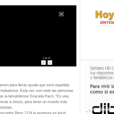
1
de
11
amen para llevar ayuda que será repartida
 chubutense. Esta vez son siete las personas
las la lamatritense Graciela Pach. “Es una
nunciar a Jesús, para tener un mundo más
gonistas.
ercedes Benz 1114 la aventura se inició