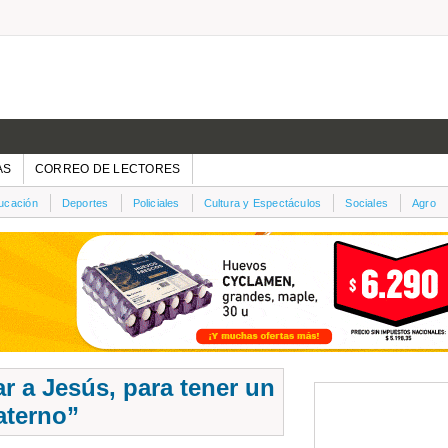
AS
CORREO DE LECTORES
ucación
Deportes
Policiales
Cultura y Espectáculos
Sociales
Agro
r a Jesús, para tener un
aterno”