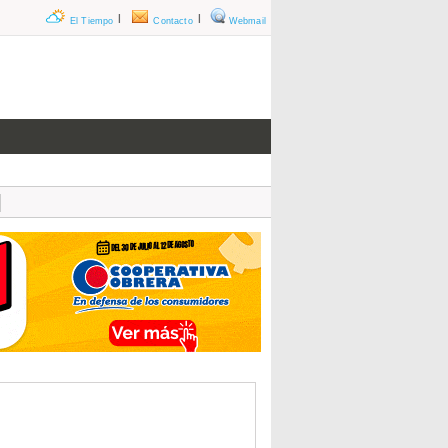
|
|
El Tiempo
Contacto
Webmail