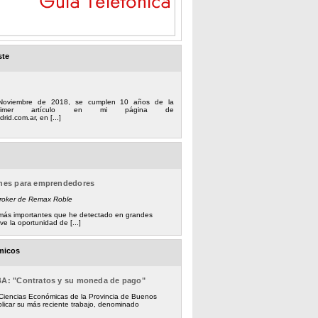
ste
Noviembre de 2018, se cumplen 10 años de la
 primer artículo en mi página de
rid.com.ar, en [...]
ones para emprendedores
Broker de Remax Roble
s más importantes que he detectado en grandes
e la oportunidad de [...]
micos
BA: "Contratos y su moneda de pago"
 Ciencias Económicas de la Provincia de Buenos
licar su más reciente trabajo, denominado