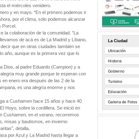
sta el miércoles venidero.
 enero y en mayo. “En el primero podemos ir
. Ahora, por el clima, sólo podemos alcanzar
os Porcel.
e la colaboración de la comunidad. “La
 llevamos de acá es de La Madrid y Líbano,
La Ciudad
 decir que en otras ciudades también se
Ubicación
to año, aunque es la primera vez que lo
Historia
 a Dios, al padre Eduardo (Campion) y a
Gobierno
 alegría muy grande porque te esperan con
 en enero era después de las 2 de la
Turismo
ampana, es una alegría enorme y nos
Educación
llega a Cushamen hace 15 años y hace 40
Galeria de Fotos
l Hoyo, sobre la cordillera. Se inició en
“En Cushamen, en el verano, recorremos
s, misas y bautismos, en invierno
itas”, detalla.
sa por Azul y La Madrid hasta llegar a