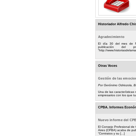
Historiador Alfredo Chi
Agradecimiento
El día 30 del mes de 
publicación del
“http://www.historiasdelamad
Otras Voces
Gestión de las emoci
Por Gerónimo Odriozola, 
Una de las característica
empresarios con los que tuv
CPBA. Informes Econó
Nuevo informe del CP
El Consejo Profesional de
Aires (CPBA) acaba de pub
“Contratos y su [...]