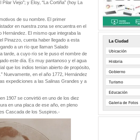
l Pilar Viejo”; y Eloy, “La Cortiña” (hoy La
 motivos de su nombre. El primer
istador en nuestra zona se encuentra en el
nio Hernández. El mismo que integraba la
 Pinazzo, cuenta haber llegado a esta
La Ciudad
legando a un río que llaman Salado
Ubicación
a tarde, a cuyo río se le puso el nombre de
egado este día. Es muy pantanoso y el agua
Historia
 que los indios tenían abierto de propósito,
Gobierno
la…” Nuevamente, en el año 1772, Hernández
s expediciones a las Salinas Grandes y a
Turismo
Educación
en 1907 se convirtió en uno de los diez
Galeria de Fotos
gura en una placa de ese año, en pleno
ces Cascada de los Suspiros.-