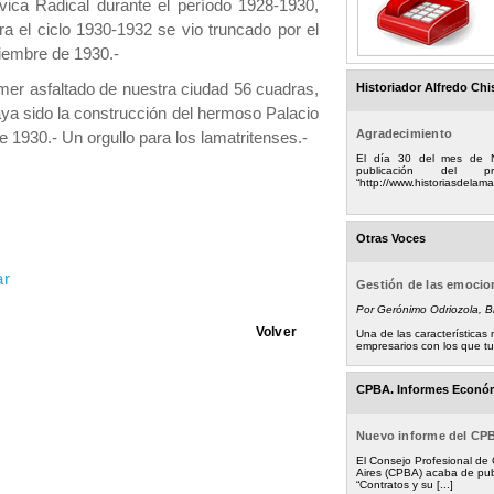
vica Radical durante el período 1928-1930,
ra el ciclo 1930-1932 se vio truncado por el
tiembre de 1930.-
er asfaltado de nuestra ciudad 56 cuadras,
Historiador Alfredo Chi
ya sido la construcción del hermoso Palacio
Agradecimiento
 1930.- Un orgullo para los lamatritenses.-
El día 30 del mes de 
publicación del
“http://www.historiasdelamad
Otras Voces
ar
Gestión de las emoci
Por Gerónimo Odriozola, 
Volver
Una de las característica
empresarios con los que tuv
CPBA. Informes Econó
Nuevo informe del CP
El Consejo Profesional de
Aires (CPBA) acaba de pub
“Contratos y su [...]