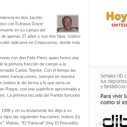
ndencia en don Jacinto
so con Eufrasia Goyer
a muerte en su campo del
de apenas 27 años y sus dos hijos: Isidoro
a decidió radicarse en Chascomùs, donde más
nio con don Félix Pierri, quien formó una
e la primera fracción de campo a la
ernador Carlos Tejedor. Con el tiempo las
rentes transacciones, siempre en nuestra
n Isidoro le dio forma a lo que sería un
San Roque, con una superficie aproximada a
otes. La primera escuela del Partido funcionó
de 1908 y en su testamento les dejó a su
 hijos las siguientes fracciones: Isidoro (h)
s”, Matías, “El Transval” (hoy El Resuello);