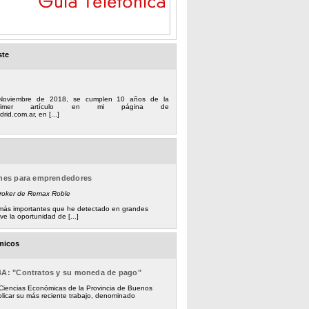
ste
Noviembre de 2018, se cumplen 10 años de la
 primer artículo en mi página de
rid.com.ar, en [...]
ones para emprendedores
Broker de Remax Roble
s más importantes que he detectado en grandes
e la oportunidad de [...]
micos
BA: "Contratos y su moneda de pago"
 Ciencias Económicas de la Provincia de Buenos
licar su más reciente trabajo, denominado