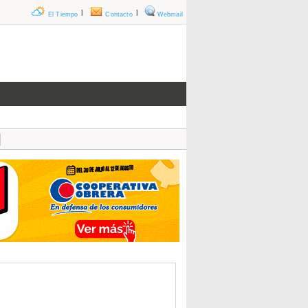
|
|
El Tiempo
Contacto
Webmail