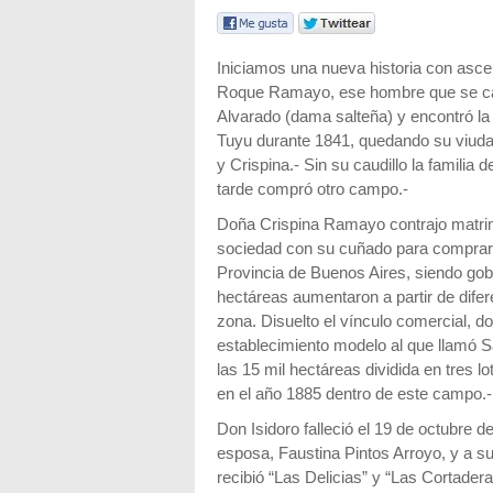
Iniciamos una nueva historia con asce
Roque Ramayo, ese hombre que se ca
Alvarado (dama salteña) y encontró l
Tuyu durante 1841, quedando su viuda 
y Crispina.- Sin su caudillo la famili
tarde compró otro campo.-
Doña Crispina Ramayo contrajo matrimo
sociedad con su cuñado para comprarl
Provincia de Buenos Aires, siendo gob
hectáreas aumentaron a partir de dife
zona. Disuelto el vínculo comercial, do
establecimiento modelo al que llamó 
las 15 mil hectáreas dividida en tres l
en el año 1885 dentro de este campo.-
Don Isidoro falleció el 19 de octubre 
esposa, Faustina Pintos Arroyo, y a sus
recibió “Las Delicias” y “Las Cortadera