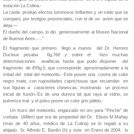
estación La Colina.-
La caída produjo efectos luminosos brillantes y un ruido que se
comparó, por testigos presenciales, con el de un avión que se
aleja.—
El dueño del campo, lo dio generosamente al Museo Nacional
de Buenos Aires…..”
El fragmento que primero llegó a manos del Dr. Herrero
Ducloux pesaba 6g,760 y sobre él hizo muchas
determinaciones analíticas hasta que pudo disponer del
fragmento de 499g,5, que corresponde aproximadamente a la
mitad del total del meteorito.- Este posee una costra de color
negro mate, con rugosidades caprichosas que recuerdan en
sus figuras a caracteres chinescas, mostrando un proceso
inicial de fusión.-Es de una dureza tal que raya al vidrio, se
pulveriza mal y el polvo posee un color gris pálido.-
Un trozo del meteorito, engarzado en oro para “Pinche” de
corbata (Alfiler) que era de propiedad del Dr. Eliseo M.Mañay
(más de 40 años, médico de La Colina) se lo regaló a su
ahijado Sr. Alfredo E. Bardìn (h) y este en Enero de 2004, lo