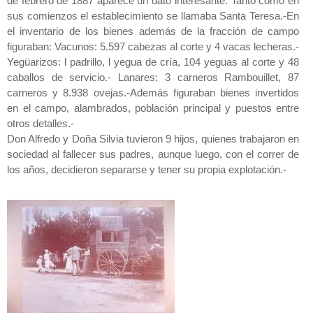
de febrero de 1887 aparece un dato interesante. Tanto como en
sus comienzos el establecimiento se llamaba Santa Teresa.-En
el inventario de los bienes además de la fracción de campo
figuraban: Vacunos: 5.597 cabezas al corte y 4 vacas lecheras.-
Yegüarizos: l padrillo, l yegua de cría, 104 yeguas al corte y 48
caballos de servicio.- Lanares: 3 carneros Rambouillet, 87
carneros y 8.938 ovejas.-Además figuraban bienes invertidos
en el campo, alambrados, población principal y puestos entre
otros detalles.-
Don Alfredo y Doña Silvia tuvieron 9 hijos, quienes trabajaron en
sociedad al fallecer sus padres, aunque luego, con el correr de
los años, decidieron separarse y tener su propia explotación.-