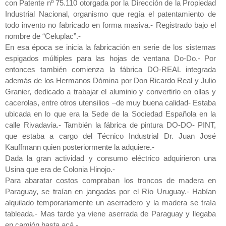
con Patente nº 75.110 otorgada por la Dirección de la Propiedad
Industrial Nacional, organismo que regía el patentamiento de
todo invento no fabricado en forma masiva.- Registrado bajo el
nombre de “Celuplac”.-
En esa época se inicia la fabricación en serie de los sistemas
espigados múltiples para las hojas de ventana Do-Do.- Por
entonces también comienza la fábrica DO-REAL integrada
además de los Hermanos Dòmina por Don Ricardo Real y Julio
Granier, dedicado a trabajar el aluminio y convertirlo en ollas y
cacerolas, entre otros utensilios –de muy buena calidad- Estaba
ubicada en lo que era la Sede de la Sociedad Española en la
calle Rivadavia.- También la fábrica de pintura DO-DO- PINT,
que estaba a cargo del Técnico Industrial Dr. Juan José
Kauffmann quien posteriormente la adquiere.-
Dada la gran actividad y consumo eléctrico adquirieron una
Usina que era de Colonia Hinojo.-
Para abaratar costos compraban los troncos de madera en
Paraguay, se traían en jangadas por el Río Uruguay.- Habían
alquilado temporariamente un aserradero y la madera se traía
tableada.- Mas tarde ya viene aserrada de Paraguay y llegaba
en camión hasta acá.-