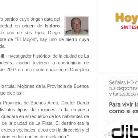
 partido cuyo origen data del
opiedad en origen de
Isidoro
 de uno de sus hijos, Diego
re de "El Mojón", hay uno de hierro cuya
da.
ill
-investigador histórico- de la ciudad de La
estra ciudad tuvieron la oportunidad de
de 2007 en una conferencia en el Complejo
 lo titula:"Mojones de la Provincia de Buenos
ue dice así:
a Provincia de Buenos Aires, Doctor Dardo
istintos tipos de mojones, a la empresa
e quedara en el recuerdo de los habitantes de
 de la ciudad de La Plata. El destino era la
ruces vecinales, otros con la dirección y el
 otros en los puntos de nivelación."