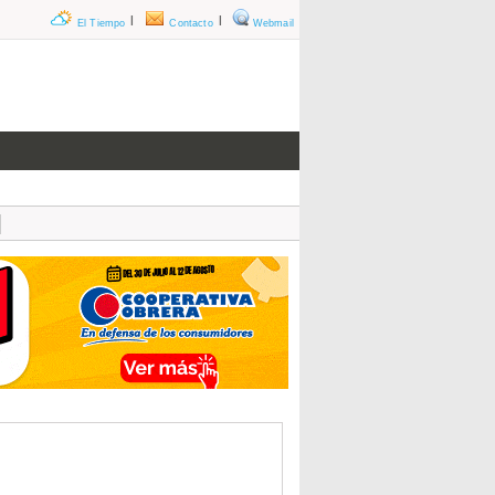
|
|
El Tiempo
Contacto
Webmail