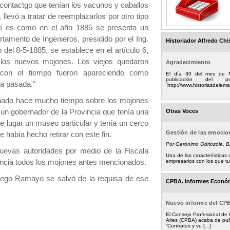
contactgo que tenían los vacunos y caballos
levó a tratar de reemplazarlos por otro tipo
sí es como en el año 1885 se presenta un
tamento de Ingenieros, presidido por el Ing.
Historiador Alfredo Chi
del 8-5-1885, se establece en el artículo 6,
e los nuevos mojones. Los viejos quedaron
Agradecimiento
con el tiempo fueron apareciendo como
El día 30 del mes de 
publicación del
a pasada."
“http://www.historiasdelamad
uchado hace mucho tiempo sobre los mojones
un gobernador de la Provincia que tenía una
Otras Voces
 lugar un museo particular y tenía un cerco
Gestión de las emoci
 había hecho retirar con este fin.
Por Gerónimo Odriozola, 
uevas autoridades por medio de la Fiscala
Una de las característica
vincia todos los mojones antes mencionados.
empresarios con los que tuv
iego Ramayo se salvó de la requisa de ese
CPBA. Informes Econó
Nuevo informe del CP
El Consejo Profesional de
Aires (CPBA) acaba de pub
“Contratos y su [...]