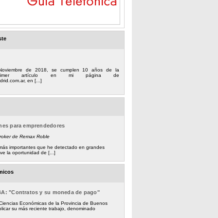
ste
Noviembre de 2018, se cumplen 10 años de la
 primer artículo en mi página de
rid.com.ar, en [...]
ones para emprendedores
Broker de Remax Roble
s más importantes que he detectado en grandes
e la oportunidad de [...]
micos
BA: "Contratos y su moneda de pago"
 Ciencias Económicas de la Provincia de Buenos
licar su más reciente trabajo, denominado