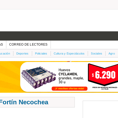
AS
CORREO DE LECTORES
ucación
Deportes
Policiales
Cultura y Espectáculos
Sociales
Agro
l Fortín Necochea