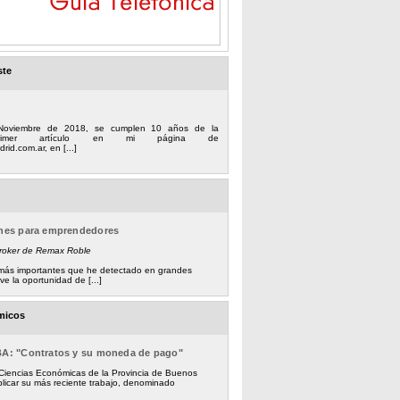
ste
Noviembre de 2018, se cumplen 10 años de la
 primer artículo en mi página de
rid.com.ar, en [...]
ones para emprendedores
Broker de Remax Roble
s más importantes que he detectado en grandes
e la oportunidad de [...]
micos
BA: "Contratos y su moneda de pago"
 Ciencias Económicas de la Provincia de Buenos
licar su más reciente trabajo, denominado