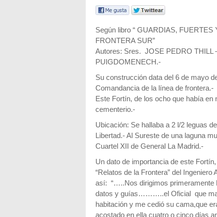
Según libro “ GUARDIAS, FUERTES
FRONTERA SUR”
Autores: Sres. JOSE PEDRO THIL
PUIGDOMENECH.-
Su construcción data del 6 de mayo de 
Comandancia de la línea de frontera.-
Este Fortín, de los ocho que había en 
cementerio.-
Ubicación: Se hallaba a 2 l/2 leguas de
Libertad.- Al Sureste de una laguna mu
Cuartel XII de General La Madrid.-
Un dato de importancia de este Fortín,
“Relatos de la Frontera” del Ingeniero 
así: “…..Nos dirigimos primeramente
datos y guías………..el Oficial que ma
habitación y me cedió su cama,que e
acostado en ella cuatro o cinco días an