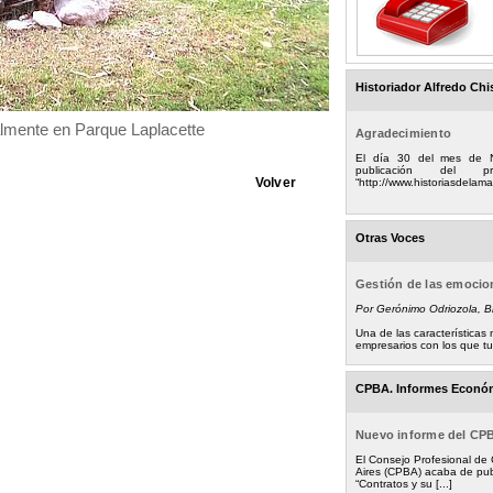
Historiador Alfredo Chi
almente en Parque Laplacette
Agradecimiento
El día 30 del mes de 
publicación del
Volver
“http://www.historiasdelamad
Otras Voces
Gestión de las emoci
Por Gerónimo Odriozola, 
Una de las característica
empresarios con los que tuv
CPBA. Informes Econó
Nuevo informe del CP
El Consejo Profesional de
Aires (CPBA) acaba de pub
“Contratos y su [...]