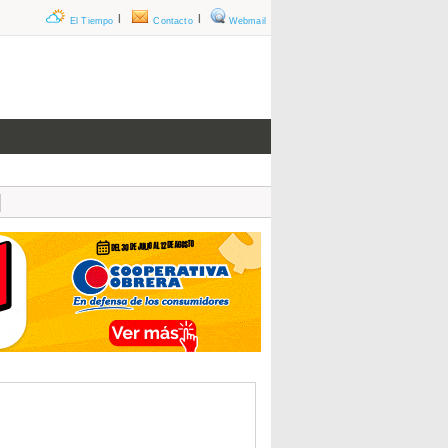
|
|
El Tiempo
Contacto
Webmail