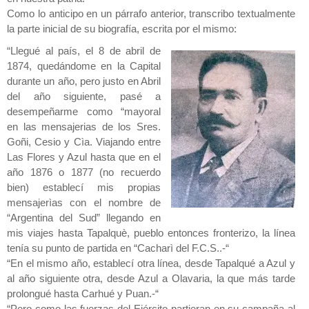
Como lo anticipo en un párrafo anterior, transcribo textualmente
la parte inicial de su biografía, escrita por el mismo:
“Llegué al país, el 8 de abril de
1874, quedándome en la Capital
durante un año, pero justo en Abril
del año siguiente, pasé a
desempeñarme como “mayoral
en las mensajerias de los Sres.
Goñi, Cesio y Cìa. Viajando entre
Las Flores y Azul hasta que en el
año 1876 o 1877 (no recuerdo
bien) establecí mis propias
mensajerìas con el nombre de
“Argentina del Sud” llegando en
mis viajes hasta Tapalquè, pueblo entonces fronterizo, la línea
tenía su punto de partida en “Cacharì del F.C.S..-“
“En el mismo año, establecí otra línea, desde Tapalqué a Azul y
al año siguiente otra, desde Azul a Olavaria, la que más tarde
prolongué hasta Carhué y Puan.-“