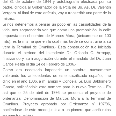
del 31 de octubre de 1944 y autobiografía efectuada por su
padre, dirigida al Gobernador de la Pcia de Bs. As. Dr. Valentín
Vergara. Al final de este artículo, voy a transcribir una parte de la
misma.-
Si nos detenemos a pensar un poco en las casualidades de la
vida, nos sorprendería ver, que como una premonición, la calle
impuesta con el nombre de Marcos Mora, (únicamente de 100
mts), es la misma que en la cual más tarde se construiría a su
vera la Terminal de Ómnibus.- Esta construcción fue iniciada
durante el período del Intendente Dr. Orlando C. Arroquy,
finalizando y su inauguración durante el mandato del Dr. Juan
Carlos Pellita el día 14 de Febrero de 1996.-
Como era necesario imponerle un nombre, nuevamente
valorando los antecedentes de este sacrificado español, me
dirijo en el año 1996, a mi amigo y Concejal Sr. Luis Baldomero
García, solicitándole este nombre para la nueva Terminal.- Es
así que el 25 de abril de 1996 se presenta el proyecto de
ordenanza: Denominación de Marcos Mora a la Terminal de
Ómnibus. Proyecto aprobado por Ordenanza nº 197/96,
haciéndose de este modo justicia a un pionero que abrió rutas
en nuestra patria.-