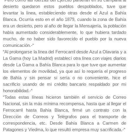
“Pero como las fuerzas del Ejército partieran en su campaña al
desierto quedaron estos pueblos despoblados, tuve que
levantar la línea, estableciendo otras desde el Azul a Bahía
Blanca. Ocurría esto en el año 1879, cuando la zona de Bahía
era un desierto, pero al año de llegar la Mensajería, la población
había aumentado considerablemente, lo que hubiera tardado
mucho, de no haber sido favorecido el pueblo por la nueva
comunicación.-“
“Al prolongarse la línea del Ferrocarril desde Azul a Olavaria y a
La Gama (hoy La Madrid) establecí otra línea con viajes diarios
desde La Gama a Bahía Blanca para lo que tuve que aumentar
los elementos de movilidad, ya que así lo requería el progreso
de Bahía y sin pensar si sería o no conveniente, hice el
sacrificio usando de mi crédito bancario respaldado por mi
honorabilidad.-“
“Todas estas líneas hicieron también el servicio de Correo
Nacional, sin la más mínima recompensa, hasta que al llegar el
Ferrocarril hasta Bahía Blanca, firmé un contrato con la
Dirección de Correos y Telégrafos para el transporte de
correspondencia, etc. Desde Bahía Blanca a Carmen de
Patagones y Viedma, lo que resultó empresa muy sacrificada.-“