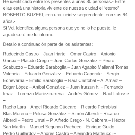
He identificado entre los presentes a unas 80 personas.- Entre
ellas està una historia viviente de nuestra ciudad el “eterno”
ROBERTO BUZEKI, con una lucidez sorprendente, con sus 94
años.-
Si Vd. Identifica alguna persona que yo no lo he puesto, le
agradeceré me lo informe.-
Detallo a continuación parte de los asistentes:
Rudecindo Castro – Juan Iriarte – Omar Castro – Antonio
Garcia – Plácido Crego – Juan Carlos González – Pedro
Scabuzzo – Eduardo Baraboglia – Juan Agapito Malianni Tomás
Valencia – Eduardo González – Eduardo Caporale – Sergio
Echevarria – Emilio Baraboglia – Raúl Cristóbal – A. Arnaiz –
Edgar López – Aníbal González – Juan Irurzun h. – Fernando
Imaz – Lorenzo Mariezcurrena – Andrés Gómez – Raúl Lafosse
–
Racho Lara – Angel Ricardo Cùccaro – Ricardo Petrabissi –
Blas Moreno – Pelusa González – Simón Alberdi – Ricardo
Alberdi – Pedro Urruti – P. Alfredo Crego - N. Cabrera – Héctor
San Martín – Manuel Segundo Pacheco – Enrique Guido –
Pedro Guillardoy – Andrés Castro – Alejandro Matteucci –