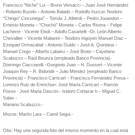
Francisco “Niche” Luí – Bruno Versacci – Juan José Hernández
- Roberto Buzeki – Antonio Balado – Rodolfo Irurzun Teodoro
“Chingo” Cincunegui” – Tomás J. Alberdi – Pedro Jouandon –
Ernesto Moneta – “Chochò” Moneta – Carlos Rivera – Felipe
Lacherre - Vicente Eboli – Adolfo Casartelli –Dr. León Alberto
Chevallier – Vicente Malianni – Teodoro Irigoyen Manuel Díaz –
Ezequiel Ormazabal – Antonio Guido – José A. Quintana –
Manuel Crego – Alberto Labairu – José Broto – Cayetano
Scabuzzo – Raúl Beunza (empleado Banco Provincia)-
Domingo Ciacciarelli –Gorgonio Juan – H. Dussert – Vicente
Joaquín Rey – R. Bidonde – Julio Méndez (empleado Banco
Provincia) – Francisco Carricart – Francisco Fernández Presa –
Lorenzo Ruiz de Erenchun- José María Carricart – Ramón
Posse - José Maria Dascòn.- Isidoro Cortazar h – Miguel C.
Salas -
Mariano Scabuzzo.-
Mozos: Martín Lara – Camil Segui.-
Obs: Hay una segunda foto del mismo momento en la cual está