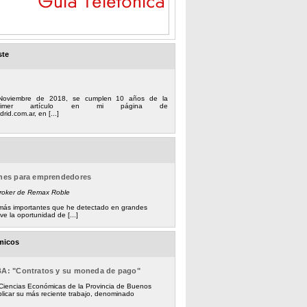
ste
Noviembre de 2018, se cumplen 10 años de la
 primer artículo en mi página de
rid.com.ar, en [...]
ones para emprendedores
Broker de Remax Roble
s más importantes que he detectado en grandes
e la oportunidad de [...]
micos
BA: "Contratos y su moneda de pago"
 Ciencias Económicas de la Provincia de Buenos
licar su más reciente trabajo, denominado