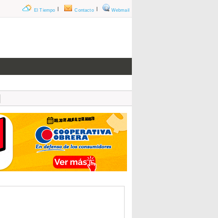
|
|
El Tiempo
Contacto
Webmail