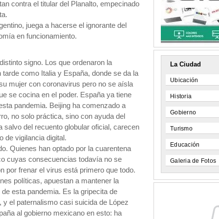
an contra el titular del Planalto, empecinado
ta.
gentino, juega a hacerse el ignorante del
nomía en funcionamiento.
distinto signo. Los que ordenaron la
La Ciudad
 tarde como Italia y España, donde se da la
Ubicación
 su mujer con coronavirus pero no se aísla
ue se cocina en el poder. España ya tiene
Historia
esta pandemia. Beijing ha comenzado a
Gobierno
ro, no solo práctica, sino con ayuda del
a salvo del recuento globular oficial, carecen
Turismo
de vigilancia digital.
Educación
o. Quienes han optado por la cuarentena
ico cuyas consecuencias todavía no se
Galeria de Fotos
por frenar el virus está primero que todo.
nes políticas, apuestan a mantener la
 de esta pandemia. Es la gripecita de
 y el paternalismo casi suicida de López
paña al gobierno mexicano en esto: ha