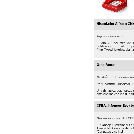
Historiador Alfredo Chi
Agradecimiento
El día 30 del mes de 
publicación del
“http://www.historiasdelamad
Otras Voces
Gestión de las emoci
Por Gerónimo Odriozola, 
Una de las característica
empresarios con los que tuv
CPBA. Informes Econó
Nuevo informe del CP
El Consejo Profesional de
Aires (CPBA) acaba de pub
“Contratos y su [...]