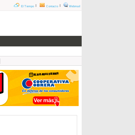
|
|
El Tiempo
Contacto
Webmail