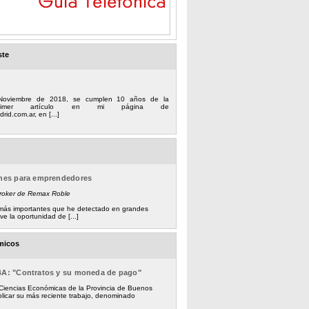
ste
Noviembre de 2018, se cumplen 10 años de la
 primer artículo en mi página de
rid.com.ar, en [...]
ones para emprendedores
Broker de Remax Roble
s más importantes que he detectado en grandes
e la oportunidad de [...]
micos
BA: "Contratos y su moneda de pago"
 Ciencias Económicas de la Provincia de Buenos
licar su más reciente trabajo, denominado