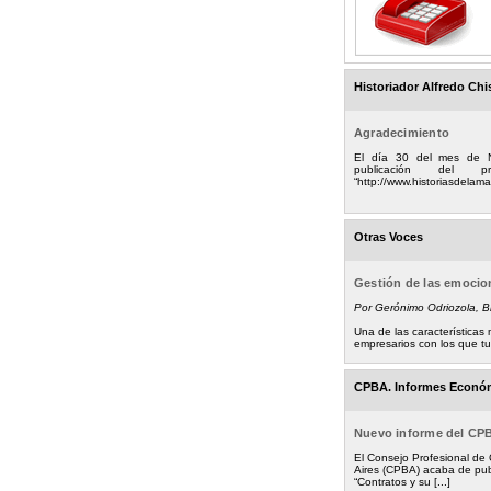
Historiador Alfredo Chi
Agradecimiento
El día 30 del mes de 
publicación del
“http://www.historiasdelamad
Otras Voces
Gestión de las emoci
Por Gerónimo Odriozola, 
Una de las característica
empresarios con los que tuv
CPBA. Informes Econó
Nuevo informe del CP
El Consejo Profesional de
Aires (CPBA) acaba de pub
“Contratos y su [...]