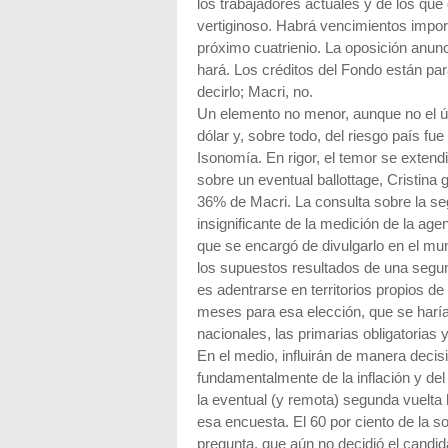
los trabajadores actuales y de los qu
vertiginoso. Habrá vencimientos impor
próximo cuatrienio. La oposición anunc
hará. Los créditos del Fondo están par
decirlo; Macri, no.
Un elemento no menor, aunque no el úni
dólar y, sobre todo, del riesgo país fue
Isonomía. En rigor, el temor se extend
sobre un eventual ballottage, Cristina 
36% de Macri. La consulta sobre la se
insignificante de la medición de la age
que se encargó de divulgarlo en el mu
los supuestos resultados de una segun
es adentrarse en territorios propios de l
meses para esa elección, que se harí
nacionales, las primarias obligatorias 
En el medio, influirán de manera decis
fundamentalmente de la inflación y del d
la eventual (y remota) segunda vuelta 
esa encuesta. El 60 por ciento de la s
pregunta, que aún no decidió el candi