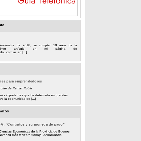
ste
Noviembre de 2018, se cumplen 10 años de la
 primer artículo en mi página de
rid.com.ar, en [...]
ones para emprendedores
Broker de Remax Roble
s más importantes que he detectado en grandes
e la oportunidad de [...]
micos
BA: "Contratos y su moneda de pago"
 Ciencias Económicas de la Provincia de Buenos
licar su más reciente trabajo, denominado