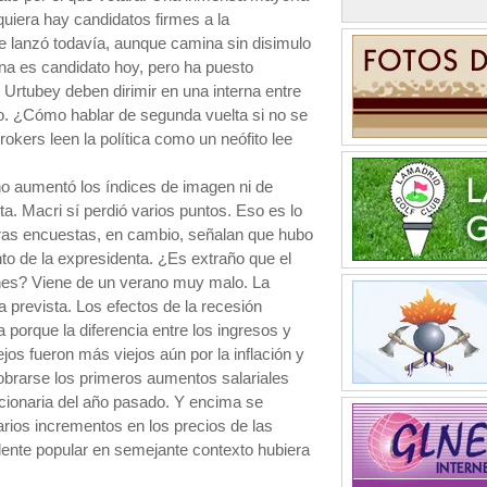
quiera hay candidatos firmes a la
se lanzó todavía, aunque camina sin disimulo
gna es candidato hoy, pero ha puesto
Urtubey deben dirimir en una interna entre
to. ¿Cómo hablar de segunda vuelta si no se
kers leen la política como un neófito lee
no aumentó los índices de imagen ni de
ta. Macri sí perdió varios puntos. Eso es lo
Otras encuestas, en cambio, señalan que hubo
to de la expresidenta. ¿Es extraño que el
nes? Viene de un verano muy malo. La
a prevista. Los efectos de la recesión
porque la diferencia entre los ingresos y
jos fueron más viejos aún por la inflación y
brarse los primeros aumentos salariales
lacionaria del año pasado. Y encima se
rios incrementos en los precios de las
idente popular en semejante contexto hubiera