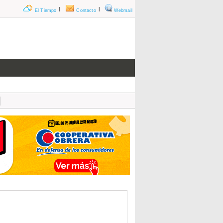
|
|
El Tiempo
Contacto
Webmail