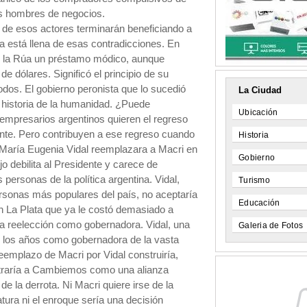
los hombres de negocios.
de esos actores terminarán beneficiando a
ria está llena de esas contradicciones. En
e la Rúa un préstamo módico, aunque
e dólares. Significó el principio de su
odos. El gobierno peronista que lo sucedió
La Ciudad
a historia de la humanidad. ¿Puede
Ubicación
 empresarios argentinos quieren el regreso
nte. Pero contribuyen a ese regreso cuando
Historia
 María Eugenia Vidal reemplazara a Macri en
Gobierno
o debilita al Presidente y carece de
 personas de la política argentina. Vidal,
Turismo
personas más populares del país, no aceptaría
Educación
en La Plata que ya le costó demasiado a
a reelección como gobernadora. Vidal, una
Galeria de Fotos
 de los años como gobernadora de la vasta
reemplazo de Macri por Vidal construiría,
traría a Cambiemos como una alianza
e la derrota. Ni Macri quiere irse de la
tura ni el enroque sería una decisión