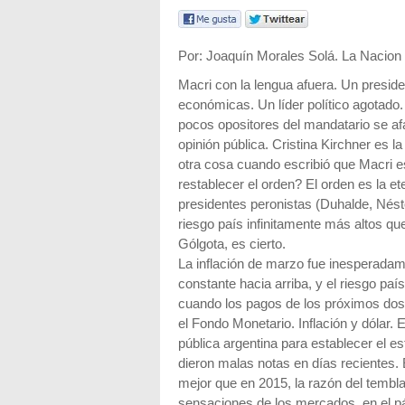
Por: Joaquín Morales Solá. La Nacion
Macri con la lengua afuera. Un presid
económicas. Un líder político agotado
pocos opositores del mandatario se afa
opinión pública. Cristina Kirchner es l
otra cosa cuando escribió que Macri es
restablecer el orden? El orden es la e
presidentes peronistas (Duhalde, Nésto
riesgo país infinitamente más altos qu
Gólgota, es cierto.
La inflación de marzo fue inesperadame
constante hacia arriba, y el riesgo país
cuando los pagos de los próximos dos
el Fondo Monetario. Inflación y dólar.
pública argentina para establecer el e
dieron malas notas en días reciente
mejor que en 2015, la razón del tembl
sensaciones de los mercados, en el 