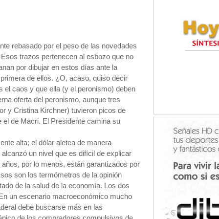
ente rebasado por el peso de las novedades
. Esos trazos pertenecen al esbozo que no
nan por dibujar en estos días ante la
a primera de ellos. ¿O, acaso, quiso decir
 el caos y que ella (y el peronismo) deben
terna oferta del peronismo, aunque tres
r y Cristina Kirchner) tuvieron picos de
e el de Macri. El Presidente camina su
nte alta; el dólar aletea de manera
 alcanzó un nivel que es difícil de explicar
 años, por lo menos, están garantizados por
 Esos son los termómetros de la opinión
stado de la salud de la economía. Los dos
s. En un escenario macroeconómico mucho
aderal debe buscarse más en las
pánico de los compradores compulsivos de