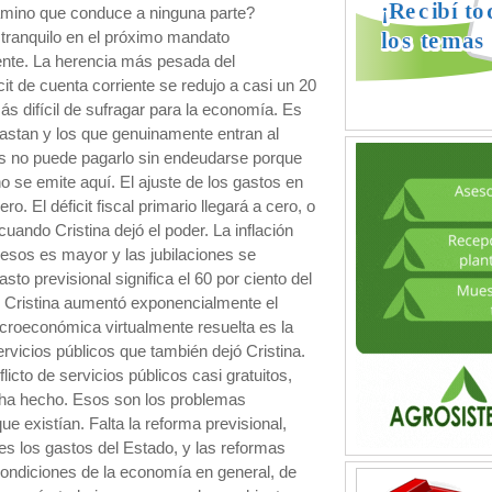
camino que conduce a ninguna parte?
tranquilo en el próximo mandato
dente. La herencia más pesada del
it de cuenta corriente se redujo a casi un 20
más difícil de sufragar para la economía. Es
 gastan y los que genuinamente entran al
país no puede pagarlo sin endeudarse porque
o se emite aquí. El ajuste de los gastos en
o. El déficit fiscal primario llegará a cero, o
uando Cristina dejó el poder. La inflación
pesos es mayor y las jubilaciones se
sto previsional significa el 60 por ciento del
 Cristina aumentó exponencialmente el
croeconómica virtualmente resuelta es la
servicios públicos que también dejó Cristina.
licto de servicios públicos casi gratuitos,
e ha hecho. Esos son los problemas
existían. Falta la reforma previsional,
es los gastos del Estado, y las reformas
 condiciones de la economía en general, de