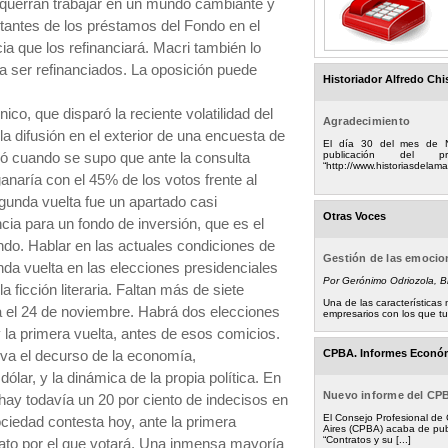
e querrán trabajar en un mundo cambiante y
tantes de los préstamos del Fondo en el
ia que los refinanciará. Macri también lo
a ser refinanciados. La oposición puede
Historiador Alfredo Chi
co, que disparó la reciente volatilidad del
Agradecimiento
 la difusión en el exterior de una encuesta de
El día 30 del mes de 
publicación del
ió cuando se supo que ante la consulta
“http://www.historiasdelamad
ganaría con el 45% de los votos frente al
gunda vuelta fue un apartado casi
Otras Voces
ncia para un fondo de inversión, que es el
ndo. Hablar en las actuales condiciones de
Gestión de las emoci
da vuelta en las elecciones presidenciales
Por Gerónimo Odriozola, 
a ficción literaria. Faltan más de siete
Una de las característica
a el 24 de noviembre. Habrá dos elecciones
empresarios con los que tuv
y la primera vuelta, antes de esos comicios.
CPBA. Informes Econó
iva el decurso de la economía,
ólar, y la dinámica de la propia política. En
Nuevo informe del CP
hay todavía un 20 por ciento de indecisos en
El Consejo Profesional de
ociedad contesta hoy, ante la primera
Aires (CPBA) acaba de pub
“Contratos y su [...]
dato por el que votará. Una inmensa mayoría