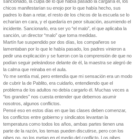
sancionado, la culpa de lo que había pasado la cargaría él, los
chicos manifestarían su enojo por lo que había hecho, sus
padres lo iban a retar, el resto de los chicos de la escuela se lo
echarían en cara, y el quedaría en peor situación, asumiendo el
incidente. Sancionarlo, era ser yo “el malo”, el que aplicaba la
sanción, un director “malo” que toma medidas.
Martín fue suspendido por dos días, los compañeros se
lamentaban por lo que le había pasado, los padres vinieron a
pedir una explicación y se fueron con la comprensión de que no
podían seguir peleándose delante de él, la maestra se alegró de
la calma que reinaba en el aula.
Yo me sentía mal, pero entendía que mi sensación era un modo
de cubrir la de Pablito, era cuidarlo, entendiendo que el
problema de los adultos no debía cargarlo él. Muchas veces a
“los grandes” nos cuesta entender que debemos asumir
nosotros, algunos conflictos.
Pensé eso en estos días en que las clases deben comenzar,
los conflictos entre gobierno y sindicatos levantan la
temperatura como todos los años, ambas partes tienen una
parte de la razón, los temas pueden discutirse, pero con los
pibes no, no los metan en el medio del conflicto. Los pibes