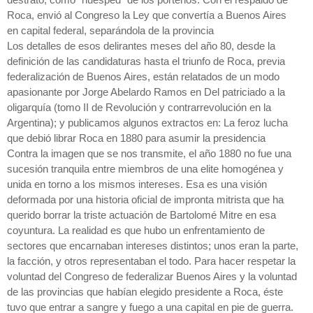
destrato, como “huésped” de los porteños. Con el respaldo de
Roca, envió al Congreso la Ley que convertía a Buenos Aires
en capital federal, separándola de la provincia
Los detalles de esos delirantes meses del año 80, desde la
definición de las candidaturas hasta el triunfo de Roca, previa
federalización de Buenos Aires, están relatados de un modo
apasionante por Jorge Abelardo Ramos en Del patriciado a la
oligarquía (tomo II de Revolución y contrarrevolución en la
Argentina); y publicamos algunos extractos en: La feroz lucha
que debió librar Roca en 1880 para asumir la presidencia
Contra la imagen que se nos transmite, el año 1880 no fue una
sucesión tranquila entre miembros de una elite homogénea y
unida en torno a los mismos intereses. Esa es una visión
deformada por una historia oficial de impronta mitrista que ha
querido borrar la triste actuación de Bartolomé Mitre en esa
coyuntura. La realidad es que hubo un enfrentamiento de
sectores que encarnaban intereses distintos; unos eran la parte,
la facción, y otros representaban el todo. Para hacer respetar la
voluntad del Congreso de federalizar Buenos Aires y la voluntad
de las provincias que habían elegido presidente a Roca, éste
tuvo que entrar a sangre y fuego a una capital en pie de guerra.