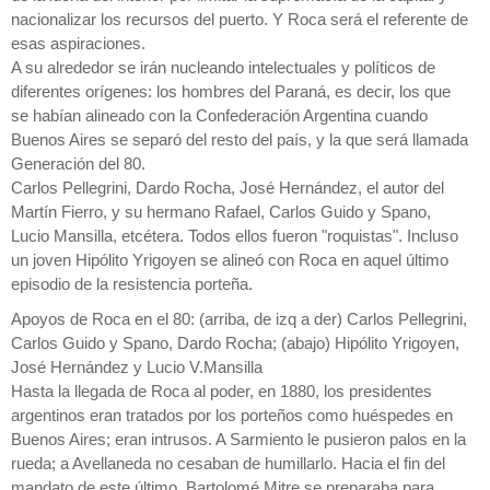
nacionalizar los recursos del puerto. Y Roca será el referente de
esas aspiraciones.
A su alrededor se irán nucleando intelectuales y políticos de
diferentes orígenes: los hombres del Paraná, es decir, los que
se habían alineado con la Confederación Argentina cuando
Buenos Aires se separó del resto del país, y la que será llamada
Generación del 80.
Carlos Pellegrini, Dardo Rocha, José Hernández, el autor del
Martín Fierro, y su hermano Rafael, Carlos Guido y Spano,
Lucio Mansilla, etcétera. Todos ellos fueron "roquistas". Incluso
un joven Hipólito Yrigoyen se alineó con Roca en aquel último
episodio de la resistencia porteña.
Apoyos de Roca en el 80: (arriba, de izq a der) Carlos Pellegrini,
Carlos Guido y Spano, Dardo Rocha; (abajo) Hipólito Yrigoyen,
José Hernández y Lucio V.Mansilla
Hasta la llegada de Roca al poder, en 1880, los presidentes
argentinos eran tratados por los porteños como huéspedes en
Buenos Aires; eran intrusos. A Sarmiento le pusieron palos en la
rueda; a Avellaneda no cesaban de humillarlo. Hacia el fin del
mandato de este último, Bartolomé Mitre se preparaba para