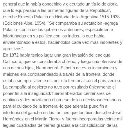
general que la había concebido y ejecutado un título de gloria
que lo equiparaba a las primeras figuras de la República",
escribe Ernesto Palacio en Historia de la Argentina 1515-1938
(Ediciones Alpe, 1954). "Se comparaba su actuación -agrega
Palacio- con la de los gobiernos anteriores, especialmente
infortunadas en su política con los indios, lo que había
envalentonado a éstos, haciéndolos cada vez más insolentes y
agresivos".
En 1872 había tenido lugar una gran invasión del cacique
Calfucurá, que se consideraba chileno, y luego una ofensiva de
uno de sus hijos, Namuncurá. El botín de esas incursiones y
malones era contrabandeado a través de la frontera, donde
estaba siempre latente el conflicto territorial con el país vecino.
La campaña al desierto no tuvo por resultado únicamente el
poner fin a la inseguridad: fueron liberados centenares de
cautivos y desmovilizado el grueso de los efectivosnecesarios
para el cuidado de la frontera -lo que además puso fin al
infortunio del gaucho en los fortines que tan bien describe José
Hernández en el Martín Fierro- y fueron incorporadas veinte mil
leguas cuadradas de tierras gracias a la consolidación de las